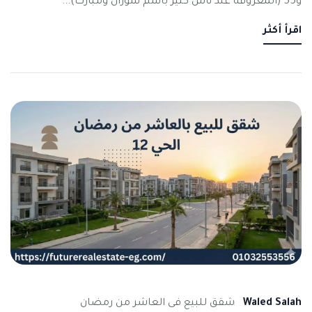
و55 (المعروفة عند ناس كتير باسم سوزان ومبارك)...
اقرأ أكثر
Waled Salah
شقق للبيع فى العاشر من رمضان