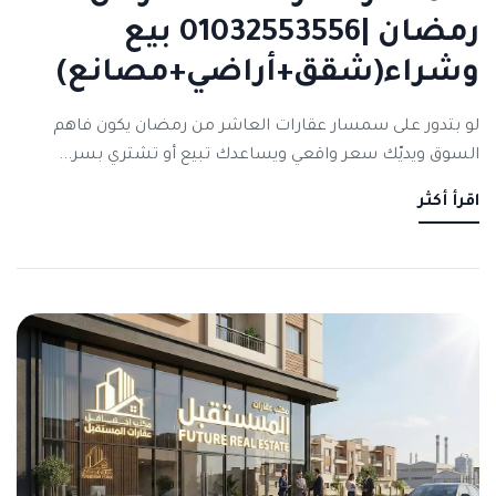
رمضان |01032553556 بيع
وشراء(شقق+أراضي+مصانع)
لو بتدور على سمسار عقارات العاشر من رمضان يكون فاهم
السوق ويديّك سعر واقعي ويساعدك تبيع أو تشتري بسر...
اقرأ أكثر