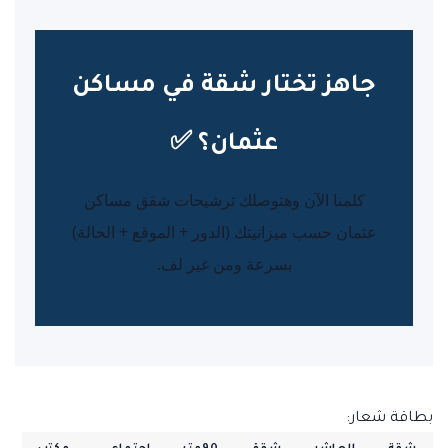
جاهز تختار شقة في مساكن
عثمان؟ ✅
كلمنا الآن وهتوصلك ترشيحات شقق مساكن
عثمان حسب ميزانيتك (الدور + الموقع + الحالة)
بسرعة ومن غير لف.
بطاقة شعار: