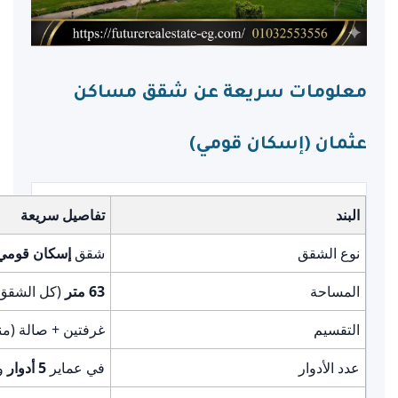
معلومات سريعة عن شقق مساكن
عثمان (إسكان قومي)
البند
تفاصيل سريعة
نوع الشقق
شقق
إسكان قومي
المساحة
63 متر
(كل الشقق ت
التقسيم
غرفتين + صالة (من
عدد الأدوار
في عماير
5 أدوار
و