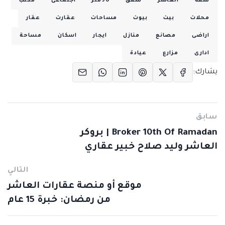
شقة
العاشر
شقق
90متر
اجتماعى
مكتب
محلات
بيت
بيوت
مساحات
عقارت
عقار
اراضى
مصانع
منازل
ايجار
اسكان
مساحة
ادارى
مزارع
عيادة
يشارك:
سابق
Broker 10th Of Ramadan | بروكر
العاشر وليد صلاح خبير عقاري
التالي
موقع أو منصة عقارات العاشر
من رمضان: خبرة 15 عام