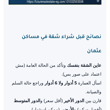
نصائح قبل شراء شقة في مساكن
عثمان
عاين الشقة بنفسك
وتأكد من الحالة العامة (مش
اعتماد على صور بس).
اسأل العمارة
5 أدوار ولا 6 أدوار
وراجع حالة السلم
والصيانة.
قارن بين
الدور الأخير
(أقل سعر) و
الدور المتوسط
(أفضل سكن) و
الأرضي
(ممكن استثمار).