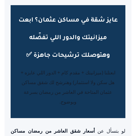
عايز شقة في مساكن عثمان؟ ابعت
ميزانيتك والدور اللي تفضّله
وهتوصلك ترشيحات جاهزة ✅
ابعتلنا (ميزانيتك + مقدم كام + الدور اللي عايزه +
هل سكن ولا استثمار) وهنرشح لك شقق مساكن
عثمان المتاحة في العاشر من رمضان بسرعة
وبوضوح.
لو بتسأل عن
أسعار شقق العاشر من رمضان مساكن