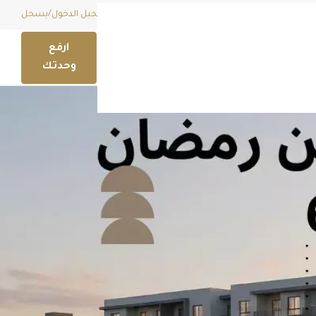
قائمة امنياتي (
0
)
EGP
تسجيل الدخول
/
يسجل
ارفع
وحدتك