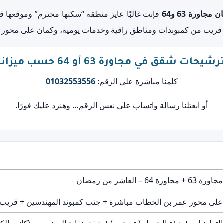
اورة 63 و64
فإنت غالبًا عايز منطقة “سكنها محترم” وموقعها 
إنك قريب من كمبوندات ومناطق راقية وخدمات يومية، وكمان على محور
يحات شقق في مجاورة 63 أو 64 حسب ميزانيتك؟
كلمنا مباشرة على الرقم:
01032553556
أو ابعتلنا رسالة واتساب على نفس الرقم… وهنرد عليك فورًا.
مجاورة 63 + مجاورة 64 – العاشر من رمضان
على محور عمر بن الخطاب مباشرة + جنب كمبوند المهندسين + قريب م
التعاونيات + هيئة البترول (بتروتريد) + شقق نقابة المهندسين (كانت الك