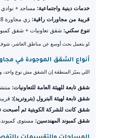
خدمات دينية واجتماعية:
مساجد + نوادي 
قريبة من مجاورات راقية:
زي مجاورة 28 و29، وده بيحسن مستوى المنطقة تدريجيًا.
تنوع سكني:
شقق تعاونيات + شقق كمبوند 
لو بتعمل بحث أوسع عن مناطق العاشر، شوف د
أنواع الشقق الموجودة في مجاورة 63 
اللي يميّز المنطقة إن الشقق مش نوع واحد، و
شقق تابعة للهيئة العامة للتعاونيات:
منتشرة جدًا ف
شقق تابعة لهيئة البترول (بتروتريد):
قريبة
شقق كانت للشركة الكويتية ثم أصبحت تاب
شقق كمبوند المهندسين:
مستوى كمبوند، 
المساحات والتقسيمات بالتفصيل