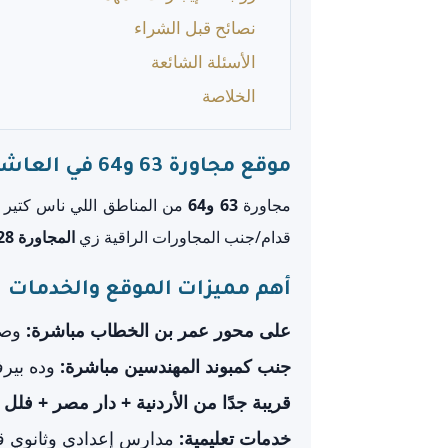
نصائح قبل الشراء
الأسئلة الشائعة
الخلاصة
موقع مجاورة 63 و64 في العاشر من رمضان
مجاورة
63 و64
من المناطق اللي ناس كتير بت
قدام/جنب المجاورات الراقية زي
المجاورة 28
أهم مميزات الموقع والخدمات
على محور عمر بن الخطاب مباشرة:
وصول
جنب كمبوند المهندسين مباشرة:
وده بيرف
قريبة جدًا من الأردنية + دار مصر + فلل
خدمات تعليمية:
مدارس إعدادي وثانوي قر