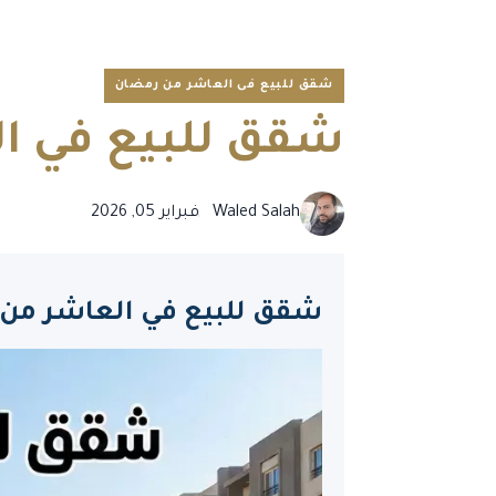
شقق للبيع فى العاشر من رمضان
شقق للبيع في العا
Waled Salah
فبراير 05, 2026
شقق للبيع في العاشر من رمضان مجاورة 63 و64 (الموقع 