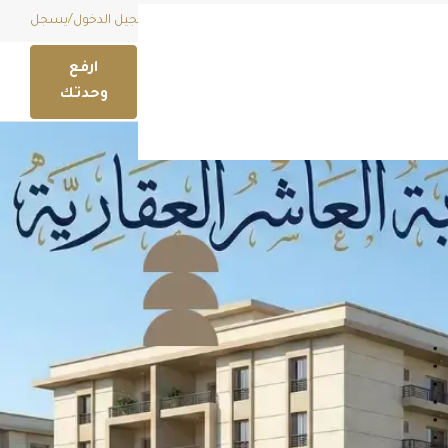
قائمة امنياتي (
0
)
EGP
تسجيل الدخول
/
يسجل
ارفع
وحدتك