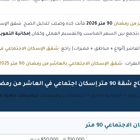
ر من رمضان
90 متر 2026
فأنت كده وصلت للدليل الصح. شقق الإسك
ا بتجمع بين السعر المناسب والتقسيم العملي وكمان
إمكانية التموي
لعاشر (أنواع + مناطق + مميزات) راجع:
شقق الإسكان الاجتماعي في ا
لنقرات:
شقق الإسكان الاجتماعي بالعاشر من رمضان 90 متر 2025
 إسكان اجتماعي في العاشر من رمضان؟
لي عايزه + الميزانية + الدور + التشطيب) وهنبعتلك
ترشيحات جاهزة عل
تماعي 90 متر