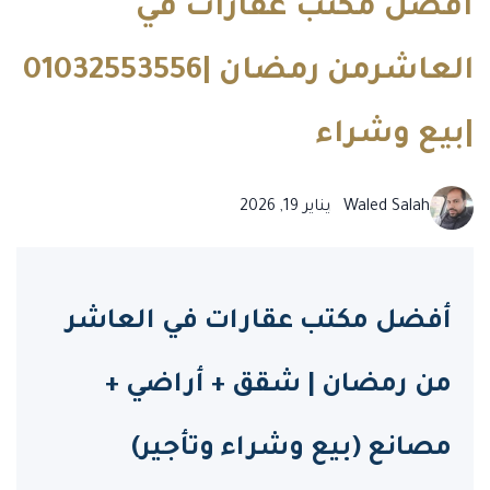
أفضل مكتب عقارات في
العاشرمن رمضان |01032553556
|بيع وشراء
Waled Salah
يناير 19, 2026
أفضل مكتب عقارات في العاشر
من رمضان | شقق + أراضي +
مصانع (بيع وشراء وتأجير)