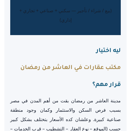
(بيع / شراء / تأجير — سكني + صناعي + تجاري +
إداري)
ليه اختيار
مكتب عقارات في العاشر من رمضان
قرار مهم؟
مدينة العاشر من رمضان بقت من أهم المدن في مصر
بسبب فرص السكن والاستثمار وكمان وجود منطقة
صناعية كبيرة. وعلشان كده الأسعار بتختلف بشكل كبير
حسب (الموقع – نوع العقار – التشطيب – قرب الخدمات –