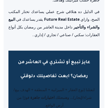
في الدليل ده هتلاقي شرح عملي يساعدك تختار المكتب
الصح، وازاي
Future Real Estate
يقدر يساعدك في
البيع
والشراء والتأجير
داخل مدينة العاشر من رمضان بكل أنواع
العقارات: سكني / صناعي / تجاري / إداري .
عايز تبيع أو تشتري في العاشر من
رمضان؟ ابعت تفاصيلك دلوقتي
ابعتلنا (نوع العقار + الميزانية + المنطقة + الهدف بيع/
شراء/إيجار)… وهنبعتلك
اختيارات جاهزة
فورًا من
أرض الواقع.