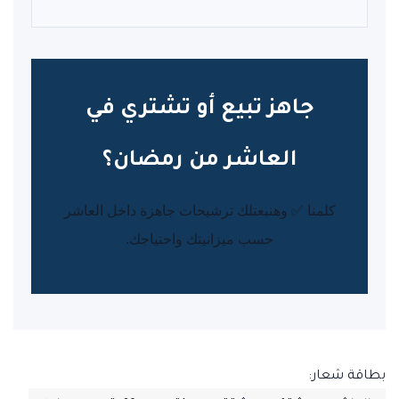
جاهز تبيع أو تشتري في
العاشر من رمضان؟
كلمنا ✅ وهنبعتلك ترشيحات جاهزة داخل العاشر
حسب ميزانيتك واحتياجك.
بطاقة شعار: