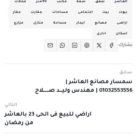
العاشر
شقق
شقة
مكتب
90متر
محلات
بيوت
بيت
اجتماعى
مساحات
عقارت
عقار
اراضى
مصانع
ايجار
مساحة
منازل
مزارع
اسكان
ادارى
يشارك:
سابق
سمسار مصانع العاشر |
01032553556 | مهندس وليــد صــــلاح
التالي
اراضي للبيع فى الحى 23 بالعاشر
من رمضان