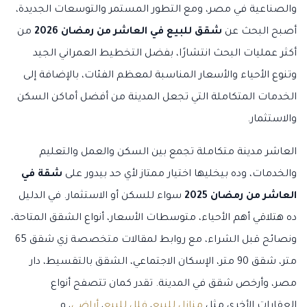
والصناعية في مصر، ومع التطور المستمر والتوسعات الجديدة،
أصبح البحث عن
شقق للبيع في العاشر من رمضان 2026
من
أكثر عمليات البحث انتشارًا، بفضل التخطيط العمراني الجيد
وتنوع الأحياء والأسعار المناسبة لمعظم الفئات، بالإضافة إلى
الخدمات المتكاملة التي تجعل المدينة من أفضل أماكن السكن
والاستثمار.
العاشر مدينة متكاملة تجمع بين السكن والعمل والتعليم
والخدمات، وده بيخليها اختيار ممتاز لأي حد بيدور على
شقة في
العاشر من رمضان 2025
سواء للسكن أو الاستثمار. في الدليل
ده هتلاقي أهم الأحياء، متوسطات الأسعار، أنواع الشقق المتاحة،
ونصائح قبل الشراء، مع روابط لمقالات متخصصة زي شقق 65
متر، شقق 90 متر، الإسكان الاجتماعي، الشقق بالتقسيط، دار
مصر، وأرخص شقق في المدينة. تقدر كمان تتصفح أنواع
العقارات الأخرى مثل
منازل للبيع
،
فلل للبيع
،
أراضي
، و