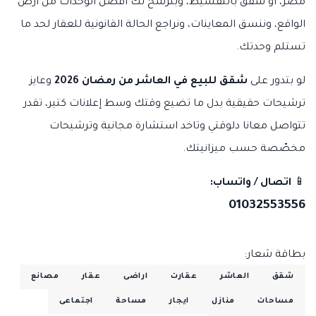
مصر، أو شقق بالتقسيط، وبنرشح لك أفضل الوحدات من أرض
الواقع، وننسق المعاينات، ونراجع الحالة القانونية للعقار لحد ما
تستلم وحدتك.
لو بتدور على
شقق للبيع في العاشر من رمضان 2026
وعايز
ترشيحات حقيقية بدل ما تضيع وقتك وسط إعلانات كتير، تقدر
تتواصل معانا دلوقتي وتاخد استشارة مجانية وترشيحات
مخصّصة حسب ميزانيتك.
📱
اتصال / واتساب:
01032553556
بطاقة شعار:
شقق
العاشر
عقارت
اراضى
عقار
مصانع
مساحات
منازل
ايجار
مساحة
اجتماعى