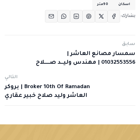
اسكان
90متر
يشارك:
سابق
سمسار مصانع العاشر |
01032553556 | مهندس وليــد صــــلاح
التالي
Broker 10th Of Ramadan | بروكر
العاشر وليد صلاح خبير عقاري