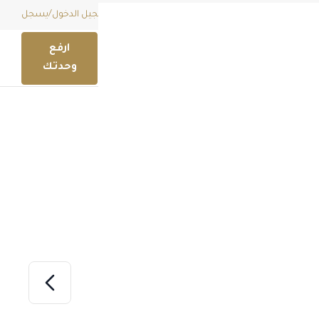
قائمة امنياتي (
0
)
EGP
تسجيل الدخول
/
يسجل
ارفع
وحدتك