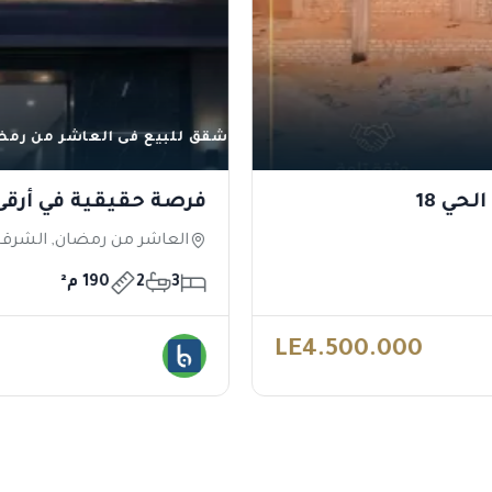
شقق للبيع فى العاشر من رمض
فرصة حقيقية في أرقى
العاشر من رمضان, الشرقي
3
2
190 م²
LE4.500.000