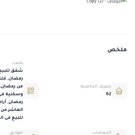
ملخص
يكتب:
شقق للبيع 
رمضان, فلل
معرف الخاصية:
من رمضان, 
62
وسكنية فى
رمضان, أرا
العاشر من 
للبيع فى ا
الحمامات:
طوابق: