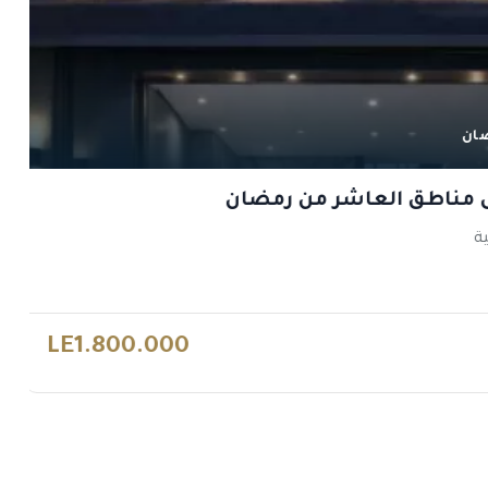
ان
م
 مناطق العاشر من رمضان
ة
LE1.800.000