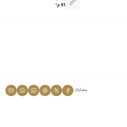
81 م²
يشارك: