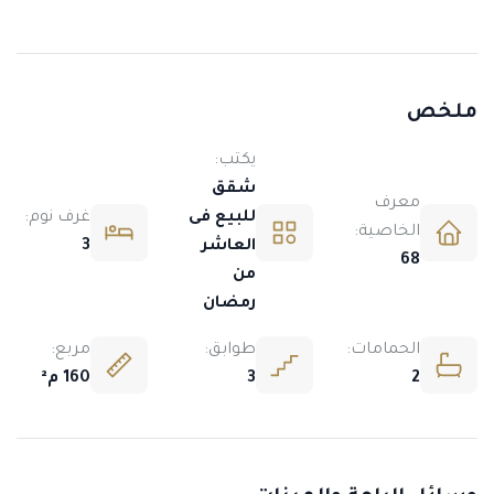
ملخص
يكتب:
شقق
معرف
للبيع فى
غرف نوم:
الخاصية:
العاشر
3
68
من
رمضان
الحمامات:
طوابق:
مربع:
2
3
160 م²