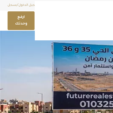
قائمة امنياتي (
0
)
EGP
تسجيل الدخول
/
يسجل
ارفع
وحدتك