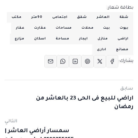
بطاقة شعار:
شقة
العاشر
شقق
اجتماعى
90متر
مكتب
بيوت
بيت
محلات
مساحات
عقارت
عقار
اراضى
منازل
ايجار
مساحة
اسكان
مزارع
مصانع
ادارى
يشارك:
سابق
اراضي للبيع فى الحى 23 بالعاشر من
رمضان
التالي
سمسار أراضي العاشر |