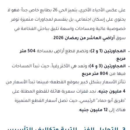
على عكس الأحياء الأخرى، يتميز الحي 26 بطابع خاص جداً؛ فهو لا
يحتوي على إسكان اجتماعي، بل ينقسم لمجاورات متميزة توفر
خصوصية عالية ومساحات واسعة تليق بباحثي الفخامة في
سوق
أراضي العاشر من رمضان 2026
:
المجاورتين (1 و 2):
وتضم قطع أراضٍ بمساحة
504 متر
مربع
.
المجاورتين (3 و 4):
وتعد هي الأكثر رقياً، حيث تبدأ المساحات
فيها من
804 متر مربع
.
تتأثر الأسعار بشكل كبير بموقع القطعة؛ فبينما تبدأ الأسعار من
4 مليون جنيه
، نجد قفزات سعرية هائلة للقطع المطلة على
"طريق أبو حماد" الرئيسي، حيث تصل أسعار القطع المتميزة
هناك إلى
12 مليون جنيه
.