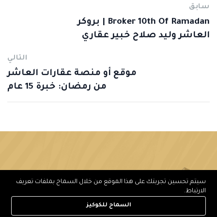
سابق
Broker 10th Of Ramadan | بروكر
العاشر وليد صلاح خبير عقاري
التالي
موقع أو منصة عقارات العاشر
من رمضان: خبرة 15 عام
سيتم تحسين تجربتك على هذا الموقع من خلال السماح بملفات تعريف
الارتباط.
السماح للكوكيز