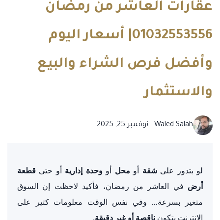
عقارات العاشر من رمضان
01032553556| أسعار اليوم
وأفضل فرص الشراء والبيع
والاستثمار
Waled Salah
نوفمبر 25, 2025
لو بتدور على
شقة
أو
محل
أو
وحدة إدارية
أو حتى
قطعة
أرض
في العاشر من رمضان، فأكيد لاحظت إن السوق
متغير بسرعة… وفي نفس الوقت معلومات كتير على
الإنترنت بتكون
ناقصة أو غير دقيقة
.