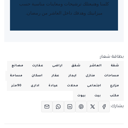
كلمنا وهنبعتلك ترشيحات ومعاينات مناسبة حسب
ميزانيتك وهدفك داخل العاشر من رمضان.
بطاقة شعار:
شقة
العاشر
شقق
اراضى
عقارت
مصانع
مساحات
منازل
ايجار
عقار
اسكان
مساحة
مزارع
اجتماعى
محلات
عيادة
ادارى
90متر
مكتب
بيت
بيوت
يشارك: