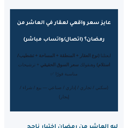
عايز سعر واقعي لعقار في العاشر من
رمضان؟ (اتصال/واتساب مباشر)
ابعتلنا
(نوع العقار + المنطقة + المساحة + تشطيب/
استلام)
وهنقولك
سعر السوق الحقيقي
+ ترشيحات
مناسبة فورًا ✅
(سكني / تجاري / إداري / صناعي — بيع / شراء /
إيجار)
ليه العاشر من رمضان اختيار ناجح