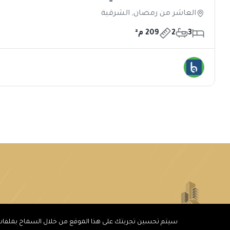
مميز
العاشر من رمضان, الشرقية
3
2
209 م²
سيتم تحسين تجربتك على هذا الموقع من خلال السماح بملفات ت