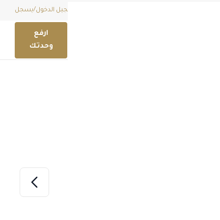
قائمة امنياتي (
0
)
EGP
تسجيل الدخول
/
يسجل
ارفع
وحدتك