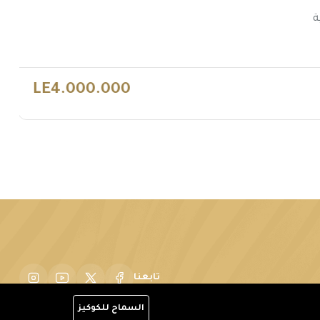
ة
LE4.000.000
تابعنا
السماح للكوكيز