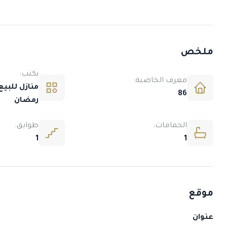
ملخص
يكتب:
معرف الخاصية:
منازل للبيع
86
رمضان
الحمامات:
طوابق:
1
1
موقع
عنوان