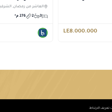
العاشر من رمضان, الشرقي
3
2
276 م²
LE8.000.000
عريف الارتباط.