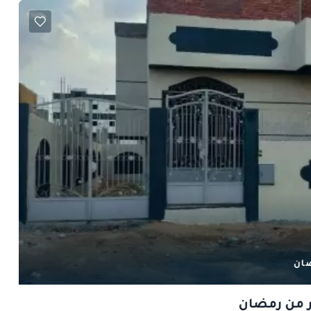
ان
م
ر من رمضان