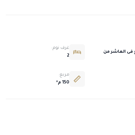
غرف نوم:
 فى العاشر من
2
مربع:
150 م²