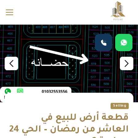
Selling
قطعة أرض للبيع في
العاشر من رمضان – الحي 24