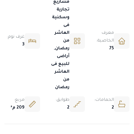
مشاريع
تجارية
وسكنية
فى
معرف
العاشر
غرف نوم:
الخاصية:
من
3
75
رمضان,
أراضى
للبيع فى
العاشر
من
رمضان
الحمامات:
طوابق:
مربع:
2
2
209 م²