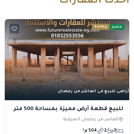
أحدث العقارات
متميز
Selling
أراضى للبيع فى العاشر من رمضان
للبيع قطعة أرض مميزة بمساحة 500 متر
في الحي 18
العاشر من رمضان, الشرقية
3
2
504 م²