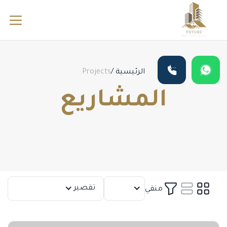
الرئيسية
/
Projects
المشاريع
12
تقصير
منقي