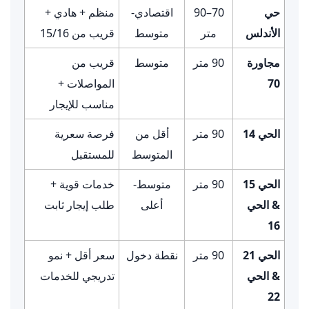
حي
70–90
اقتصادي-
منظم + هادي +
الأندلس
متر
متوسط
قريب من 15/16
مجاورة
90 متر
متوسط
قريب من
70
المواصلات +
مناسب للإيجار
الحي 14
90 متر
أقل من
فرصة سعرية
المتوسط
للمستقبل
الحي 15
90 متر
متوسط-
خدمات قوية +
& الحي
أعلى
طلب إيجار ثابت
16
الحي 21
90 متر
نقطة دخول
سعر أقل + نمو
& الحي
تدريجي للخدمات
22