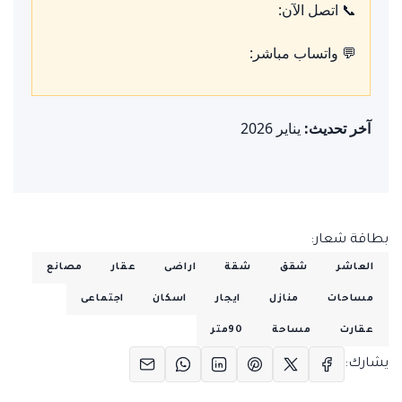
📞 اتصل الآن:
💬 واتساب مباشر:
آخر تحديث:
يناير 2026
بطاقة شعار:
العاشر
شقق
شقة
اراضى
عقار
مصانع
مساحات
منازل
ايجار
اسكان
اجتماعى
عقارت
مساحة
90متر
يشارك: