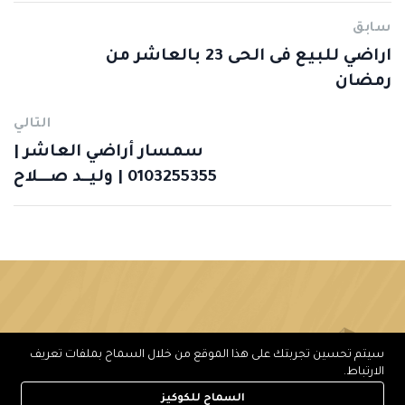
سابق
اراضي للبيع فى الحى 23 بالعاشر من
رمضان
التالي
سمسار أراضي العاشر |
0103255355 | وليــد صـــلاح
سيتم تحسين تجربتك على هذا الموقع من خلال السماح بملفات تعريف
الارتباط.
السماح للكوكيز