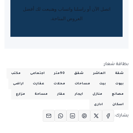
اتصل الآن أو راسلنا واتساب وهنبعت لك أفضل
العروض المتاحة.
بطاقة شعار:
شقة
العاشر
شقق
90متر
اجتماعى
مكتب
بيوت
بيت
مساحات
محلات
عقارت
اراضى
مصانع
منازل
ايجار
عقار
مساحة
مزارع
اسكان
ادارى
يشارك: