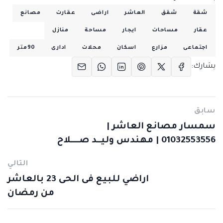
شقة
شقق
العاشر
اراضى
عقارت
مصانع
عقار
مساحات
ايجار
مساحة
منازل
اجتماعى
مزارع
اسكان
محلات
ادارى
90متر
يشارك:
سابق
سمسار مصانع العاشر |
01032553556 | مهندس وليــد صــــلاح
التالي
اراضي للبيع فى الحى 23 بالعاشر
من رمضان