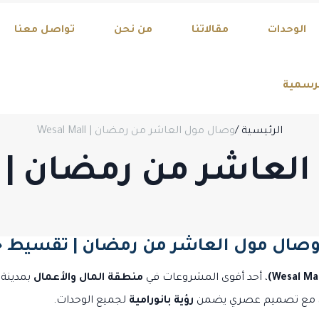
Take Advantage of Li
الوحدات
مقالاتنا
من نحن
تواصل معنا
لرسمية
الرئيسية
/
وصال مول العاشر من رمضان | Wesal Mall
شر من رمضان | Wesal Mall
ال مول العاشر من رمضان | تقسيط حتى 4 سن
، أحد أقوى المشروعات في
منطقة المال والأعمال
بمدينة 
 مع تصميم عصري يضمن
رؤية بانورامية
لجميع الوحدات.