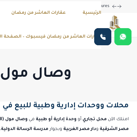
mited-Time Offers on Luxury Homes with Stunning Features!
الرئيسية
عقارات العاشر من رمضان
عقارات العاشر من رمضان فيسبوك – الصفحة ا
وصال مول العا
محلات ووحدات إدارية وطبية للبيع في وص
امتلك الآن
محل تجاري
أو
وحدة إدارية أو طبية
في
وصال مول (Wesal Mall)
مصر الشرقية
و
دار مصر الغربية
وبجوار
مدرسة الرسالة الدولية
،