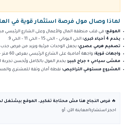
لماذا وصال مول فرصة استثمار قوية في الع
الموقع:
في قلب منطقة المال والأعمال وعلى الشارع الرئيسي مب
يخدم 4 أحياء كبرى:
الحي اليوناني – الحي 15 – الحي 11 – الحي 9.
تصميم هرمي عصري:
يجعل الوحدات مرئية ويزيد من فرص جذب الع
واجهات قوية:
واجهة أمامية على الشارع الرئيسي بعرض 60 متر + واجهة جانبية على الممشى السياحي بعرض 45 متر.
ممشى سياحي + جراج كبير:
يخدم المول بالكامل ويُحسن تجربة الز
المشروع مستوفي التراخيص:
نقطة أمان وثقة للمشتري والمست
🔥
فرص النجاح هنا مش محتاجة تفكير… الموقع بيشتغل لص
احجز استشارة/معاينة الآن:
أو