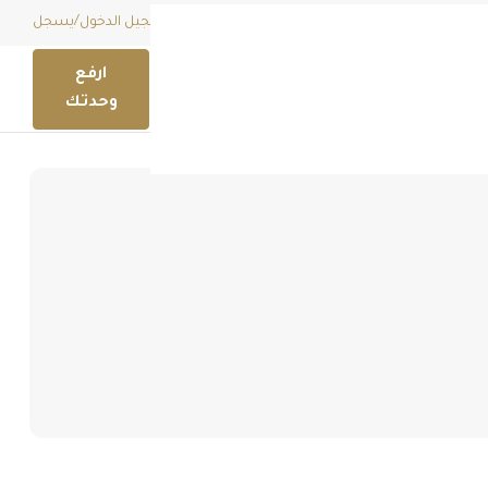
قائمة امنياتي (
0
)
EGP
تسجيل الدخول
/
يسجل
ارفع
وحدتك