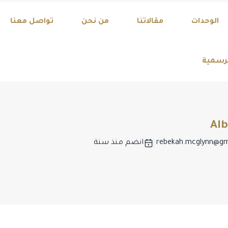
Discover Your Drea
الوحدات
مقالاتنا
من نحن
تواصل معنا
لرسمية
Alb
rebekah.mcglynn@gm
انضم منذ سنة